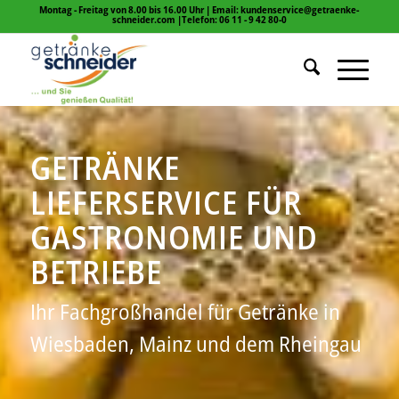
Montag - Freitag von 8.00 bis 16.00 Uhr | Email: kundenservice@getraenke-
schneider.com |Telefon: 06 11 - 9 42 80-0
GETRÄNKE
LIEFERSERVICE FÜR
GASTRONOMIE UND
BETRIEBE
Ihr Fachgroßhandel für Getränke in
Wiesbaden, Mainz und dem Rheingau