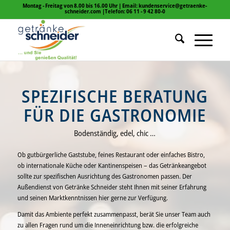
Montag - Freitag von 8.00 bis 16.00 Uhr | Email: kundenservice@getraenke-
schneider.com |Telefon: 06 11 - 9 42 80-0
SPEZIFISCHE BERATUNG
FÜR DIE GASTRONOMIE
Bodenständig, edel, chic …
Ob gutbürgerliche Gaststube, feines Restaurant oder einfaches Bistro,
ob internationale Küche oder Kantinenspeisen – das Getränkeangebot
sollte zur spezifischen Ausrichtung des Gastronomen passen. Der
Außendienst von Getränke Schneider steht Ihnen mit seiner Erfahrung
und seinen Marktkenntnissen hier gerne zur Verfügung.
Damit das Ambiente perfekt zusammenpasst, berät Sie unser Team auch
zu allen Fragen rund um die Inneneinrichtung bzw. die erfolgreiche